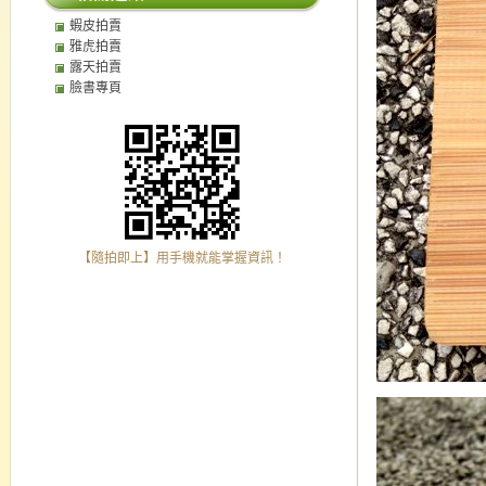
蝦皮拍賣
雅虎拍賣
露天拍賣
臉書專頁
【隨拍即上】用手機就能掌握資訊！