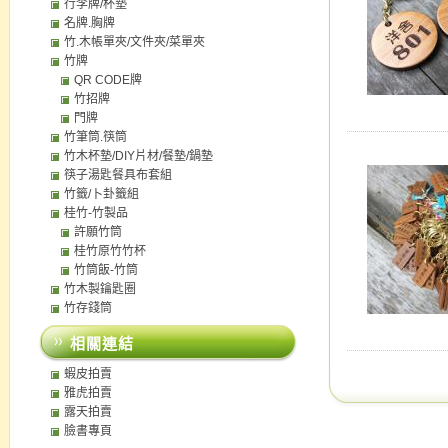
行李牌/杯墊
名牌.胸牌
竹.木帳單夾/文件夾/菜單夾
竹牌
QR CODE牌
竹招牌
門牌
竹筆筒.筷筒
竹木杯墊/DIY片材/餐墊/鍋墊
筷子湯匙餐具布套組
竹籤/卜卦籤組
桂竹-竹製品
許願竹筒
桂竹原竹竹杯
竹筒飯-竹筒
竹木製鑰匙圈
竹存錢筒
相關連結
蝦皮拍賣
雅虎拍賣
露天拍賣
臉書專頁