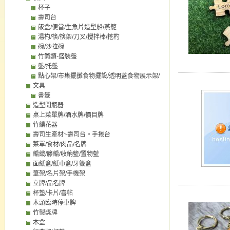
杯子
壽司台
飯盒/便當/生魚片造型船/蒸籠
湯杓/筷/筷架/刀叉/攪拌棒/挖杓
碗/沙拉碗
竹筒類-盛裝盤
盤/托盤
點心架/市集擺攤食物擺設/透明蓋食物展示架/
文具
點心盤/托盤
書籤
造型開瓶器
桌上菜單牌/酒水牌/價目牌
竹編花器
壽司生產材~壽司台。手捲台
菜單/食材/肉品/名牌
編織/籐編/收納籃/置物藍
面紙盒/紙巾盒/牙籤盒
筆架/名片架/手機架
立牌/品名牌
杯墊/卡片/喜帖
木頭臨時停車牌
竹製獎牌
木盒