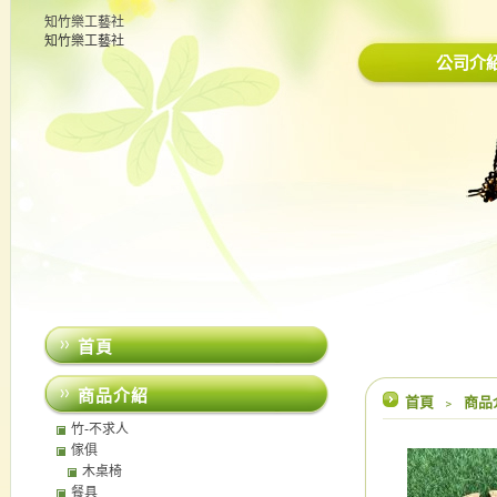
知竹樂工藝社
知竹樂工藝社
公司介
首頁
商品介紹
首頁
﹥
商品
竹-不求人
傢俱
木桌椅
餐具