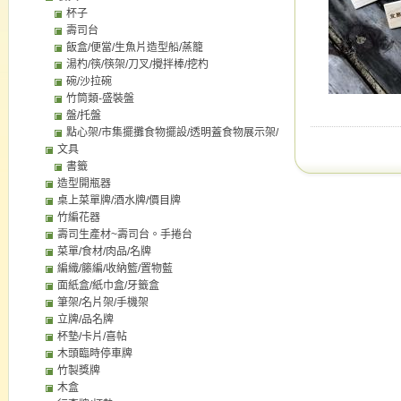
杯子
壽司台
飯盒/便當/生魚片造型船/蒸籠
湯杓/筷/筷架/刀叉/攪拌棒/挖杓
碗/沙拉碗
竹筒類-盛裝盤
盤/托盤
點心架/市集擺攤食物擺設/透明蓋食物展示架/
文具
點心盤/托盤
書籤
造型開瓶器
桌上菜單牌/酒水牌/價目牌
竹編花器
壽司生產材~壽司台。手捲台
菜單/食材/肉品/名牌
編織/籐編/收納籃/置物藍
面紙盒/紙巾盒/牙籤盒
筆架/名片架/手機架
立牌/品名牌
杯墊/卡片/喜帖
木頭臨時停車牌
竹製獎牌
木盒