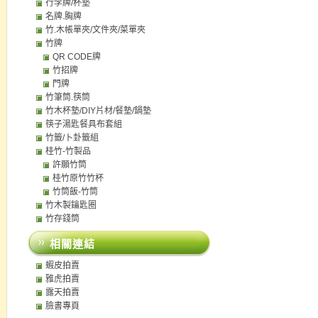
行李牌/杯墊
名牌.胸牌
竹.木帳單夾/文件夾/菜單夾
竹牌
QR CODE牌
竹招牌
門牌
竹筆筒.筷筒
竹木杯墊/DIY片材/餐墊/鍋墊
筷子湯匙餐具布套組
竹籤/卜卦籤組
桂竹-竹製品
許願竹筒
桂竹原竹竹杯
竹筒飯-竹筒
竹木製鑰匙圈
竹存錢筒
相關連結
蝦皮拍賣
雅虎拍賣
露天拍賣
臉書專頁